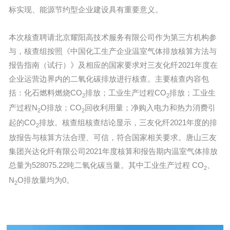
标实现、能源节约型企业建设具有重要意义。
本次核查聘请北京耀阳高技术服务有限公司作为第三方机构参
与，核查组按照《中国化工生产企业温室气体排放核算方法与
报告指南（试行）》及相应的国家要求对三友化纤2021年度在
企业运营边界内的二氧化碳排放进行核查。主要核查内容包
括：化石燃料燃烧CO
排放；工业生产过程CO
排放；工业生
2
2
产过程N
O排放；CO
回收利用量；净购入电力和热力消费引
2
2
起的CO
排放。核查组核查结论显示，三友化纤2021年度的排
2
放报告与核算方法合理、可信，符合国家相关要求。唐山三友
集团兴达化纤有限公司2021年度核算和报告期内温室气体排放
总量为528075.22吨二氧化碳当量。其中工业生产过程 CO
、
2
N
O排放量均为0。
2