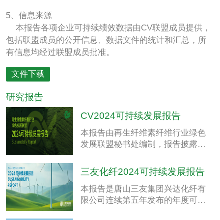
5、信息来源
本报告各项企业可持续绩效数据由CV联盟成员提供，
包括联盟成员的公开信息、数据文件的统计和汇总，所
有信息均经过联盟成员批准。
文件下载
研究报告
CV2024可持续发展报告
本报告由再生纤维素纤维行业绿色
发展联盟秘书处编制，报告披露了
2024年行业关键可持续发展水平绩
效，回顾了2024年按照CV Roadmap
三友化纤2024可持续发展报告
2025要求，CV联盟成员可持续发展
本报告是唐山三友集团兴达化纤有
领域开展的工作情况，并对未来CV
限公司连续第五年发布的年度可持
联盟工作方向进行了展望。
续发展报告，标志着我们对环境、